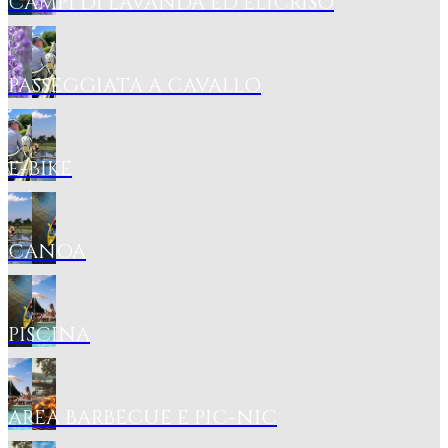
CAMPI DI LAVANDA ED ELICRISO
PASSEGGIATA A CAVALLO
E-BIKE
CANOA
PISCINA
AREA BARBECUE E PIC-NIC