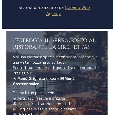
Sito web realizzato da
Cervido Web
Agency
.
Festeggia il Ferragosto al
Ristorante La Sirenetta!
Vivi una giornata speciale con sapori autentici e
una vista mozzafiato sul lago.
Scegli il tuo percorso di gusto tra due proposte
irresistibili:
🔥
Menù Grigliata
oppure 🍽️
Menù
Gastronomico
.
Delizia il tuo palato con:
🥗 Antipasti freschi e sfiziosi
🍝 Piatti della tradizione rivisitati
🍖 Grigliate miste e sapori d’estate
🍰 Dolci artigianali