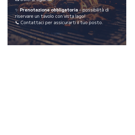
✨
Prenotazione obbligatoria
– possibilità di
riservare un tavolo con vista lago!
📞 Contattaci per assicurarti il tuo posto.
SCOPRI I MENU