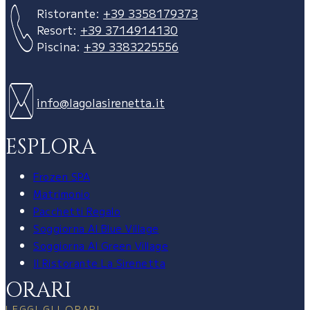
Ristorante:
+39 3358179373
Resort:
+39 3714914130
Piscina:
+39 3383225556
info@lagolasirenetta.it
ESPLORA
Frozen SPA
Matrimonio
Pacchetti Regalo
Soggiorna Al Blue Village
Soggiorna Al Green Village
Il Ristorante La Sirenetta
ORARI
LEGGI GLI ORARI