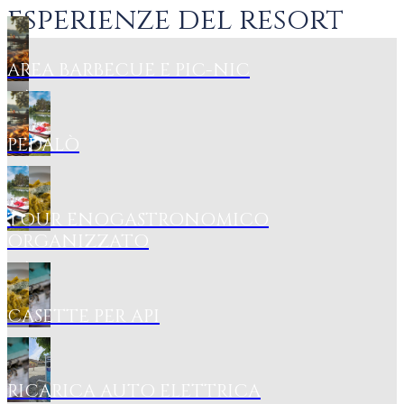
esperienze del resort
AREA BARBECUE E PIC-NIC
PEDALÒ
TOUR ENOGASTRONOMICO
ORGANIZZATO
CASETTE PER API
RICARICA AUTO ELETTRICA