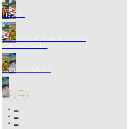
PEDALÒ
TOUR ENOGASTRONOMICO
ORGANIZZATO
CASETTE PER API