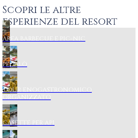
Scopri le altre
esperienze del resort
AREA BARBECUE E PIC-NIC
PEDALÒ
TOUR ENOGASTRONOMICO
ORGANIZZATO
CASETTE PER API