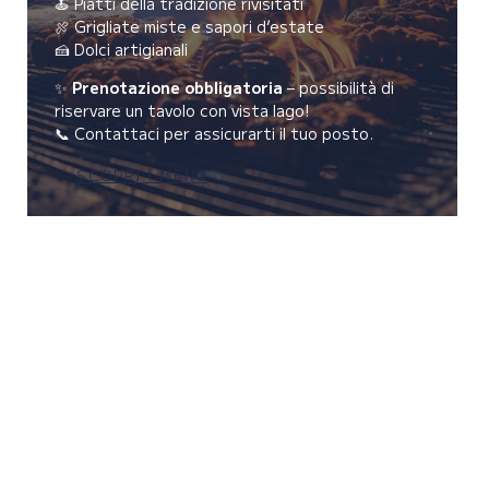
🍝 Piatti della tradizione rivisitati
🍖 Grigliate miste e sapori d’estate
🍰 Dolci artigianali
✨
Prenotazione obbligatoria
– possibilità di
riservare un tavolo con vista lago!
📞 Contattaci per assicurarti il tuo posto.
SCOPRI I MENU