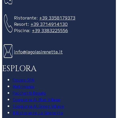
Ristorante:
+39 3358179373
Resort:
+39 3714914130
Piscina:
+39 3383225556
info@lagolasirenetta.it
ESPLORA
Frozen SPA
Matrimonio
Pacchetti Regalo
Soggiorna Al Blue Village
Soggiorna Al Green Village
Il Ristorante La Sirenetta