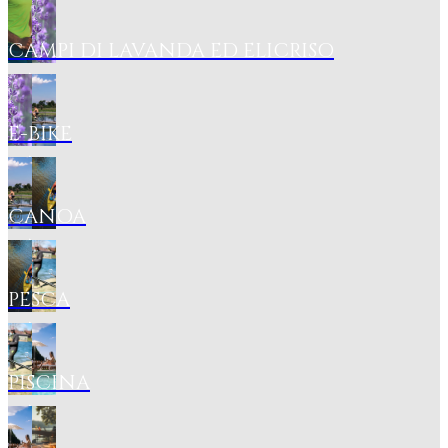
CAMPI DI LAVANDA ED ELICRISO
E-BIKE
CANOA
PESCA
PISCINA