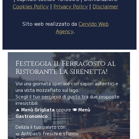
Cookies Policy
|
Privacy Policy
|
Disclaimer
Sito web realizzato da
Cervido Web
Agency
.
Festeggia il Ferragosto al
Ristorante La Sirenetta!
Vivi una giornata speciale con sapori autentici e
una vista mozzafiato sul lago.
Scegli il tuo percorso di gusto tra due proposte
irresistibili:
🔥
Menù Grigliata
oppure 🍽️
Menù
Gastronomico
.
Delizia il tuo palato con:
🥗 Antipasti freschi e sfiziosi