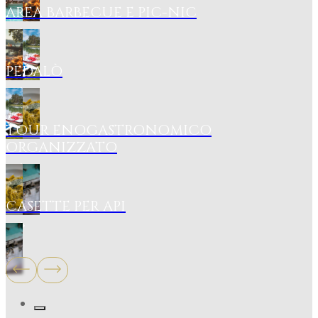
AREA BARBECUE E PIC-NIC
PEDALÒ
TOUR ENOGASTRONOMICO
ORGANIZZATO
CASETTE PER API