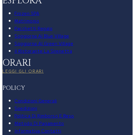
ESPLORA
Frozen SPA
Matrimonio
Pacchetti Regalo
Soggiorna Al Blue Village
Soggiorna Al Green Village
Il Ristorante La Sirenetta
ORARI
LEGGI GLI ORARI
POLICY
Condizioni Generali
Spedizioni
Politica Di Rimborso E Reso
Metodo Di Pagamento
Informativa Contatti