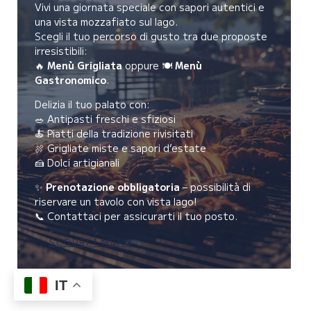
Vivi una giornata speciale con sapori autentici e
una vista mozzafiato sul lago.
Scegli il tuo percorso di gusto tra due proposte
irresistibili:
🔥
Menù Grigliata
oppure 🍽️
Menù
Gastronomico
.
Delizia il tuo palato con:
🥗 Antipasti freschi e sfiziosi
🍝 Piatti della tradizione rivisitati
🍖 Grigliate miste e sapori d’estate
🍰 Dolci artigianali
✨
Prenotazione obbligatoria
– possibilità di
riservare un tavolo con vista lago!
📞 Contattaci per assicurarti il tuo posto.
SCOPRI I MENU
IT