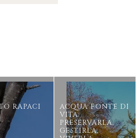
TO RAPACI
ACQUA FONTE DI
VITA:
PRESERVARLA,
GESTIRLA,