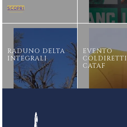
SCOPRI
RADUNO DELTA
EVENTO
INTEGRALI
COLDIRETT
CATAF