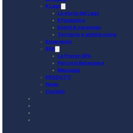
Il Lago
La storia del Lago
Il Fondatore
Eventi & cerimonie
Territorio e attività vicine
Esperienze
SPA
La Frozen SPA
Percorsi Benessere
Massaggi
PRODOTTI
News
Contatti