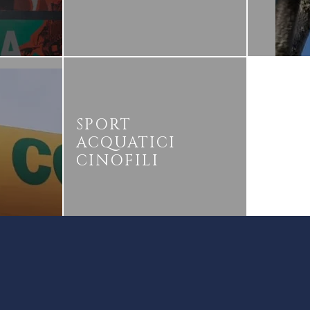
SPORT
I
ACQUATICI
CINOFILI