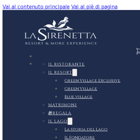
Vai al contenuto principale
Vai al piè di pagina
IL RISTORANTE
IL RESORT
Green Village Exclusive
Green Village
Blue village
MATRIMONI
🎁REGALA
IL LAGO
La storia del Lago
Il Fondatore