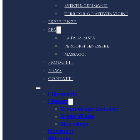
Eventi & cerimonie
Territorio e attività vicine
ESPERIENZE
SPA
La Frozen SPA
Percorsi Benessere
Massaggi
PRODOTTI
NEWS
CONTATTI
Il Ristorante
Il Resort
Green Village Exclusive
Green Village
Blue village
Matrimoni
🎁Regala