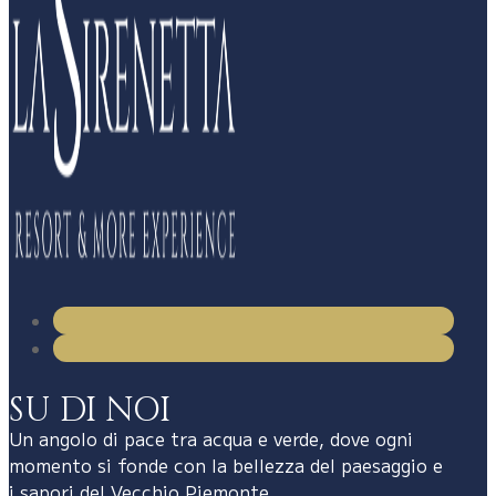
SU DI NOI
Un angolo di pace tra acqua e verde, dove ogni
momento si fonde con la bellezza del paesaggio e
i sapori del Vecchio Piemonte.