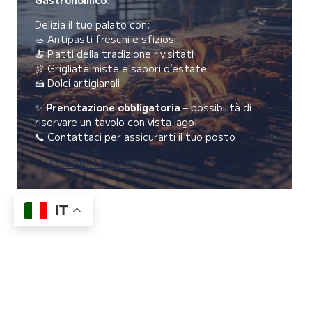
Gastronomico
.
Delizia il tuo palato con:
🥗 Antipasti freschi e sfiziosi
🍝 Piatti della tradizione rivisitati
🍖 Grigliate miste e sapori d’estate
🍰 Dolci artigianali
✨
Prenotazione obbligatoria
– possibilità di
riservare un tavolo con vista lago!
📞 Contattaci per assicurarti il tuo posto.
SCOPRI I MENU
IT