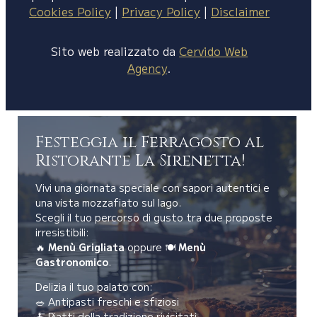
Cookies Policy
|
Privacy Policy
|
Disclaimer
Sito web realizzato da
Cervido Web
Agency
.
Festeggia il Ferragosto al
Ristorante La Sirenetta!
Vivi una giornata speciale con sapori autentici e
una vista mozzafiato sul lago.
Scegli il tuo percorso di gusto tra due proposte
irresistibili:
🔥
Menù Grigliata
oppure 🍽️
Menù
Gastronomico
.
Delizia il tuo palato con:
🥗 Antipasti freschi e sfiziosi
🍝 Piatti della tradizione rivisitati