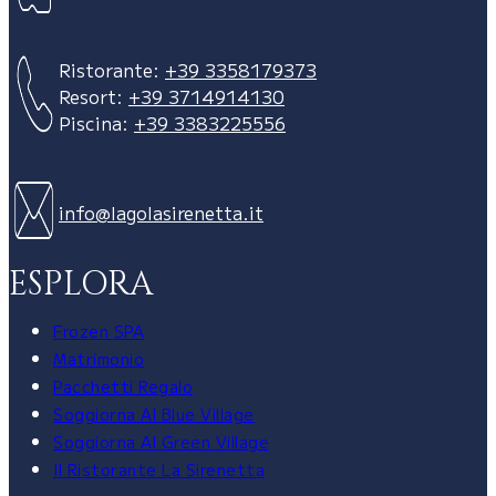
Ristorante:
+39 3358179373
Resort:
+39 3714914130
Piscina:
+39 3383225556
info@lagolasirenetta.it
ESPLORA
Frozen SPA
Matrimonio
Pacchetti Regalo
Soggiorna Al Blue Village
Soggiorna Al Green Village
Il Ristorante La Sirenetta