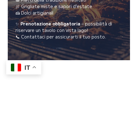
🍖 Grigliate miste e sapori d’estate
🍰 Dolci artigianali
✨
Prenotazione obbligatoria
– possibilità di
riservare un tavolo con vista lago!
📞 Contattaci per assicurarti il tuo posto.
SCOPRI I MENU
IT