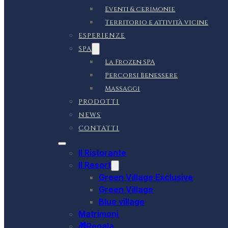
Eventi & cerimonie
Territorio e attività vicine
ESPERIENZE
SPA
La Frozen SPA
Percorsi Benessere
Massaggi
PRODOTTI
NEWS
CONTATTI
Il Ristorante
Il Resort
Green Village Exclusive
Green Village
Blue village
Matrimoni
🎁Regala