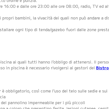
to ordine e pulizia.
 ore 16:00 e dalle ore 23:00 alle ore 08:00, radio, TV ed
propri bambini, la vivacità dei quali non può andare a dis
stallare ogni tipo di tenda/gazebo fuori dalle zone presta
piscina ai quali tutti hanno l’obbligo di attenersi. Il per
sso in piscina è necessario rivolgersi ai gestori del
Bistr
r è obbligatorio, così come l’uso del telo sulle sedie e sui 
cia
 del pannolino impermeabile per i più piccoli
na a coloro che presentino ferite, lesioni cutanee, cerot