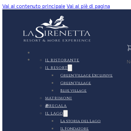
Vai al contenuto principale
Vai al piè di pagina
IL RISTORANTE
N
IL RESORT
Green Village Exclusive
Green Village
Blue village
MATRIMONI
🎁REGALA
IL LAGO
La storia del Lago
Il Fondatore