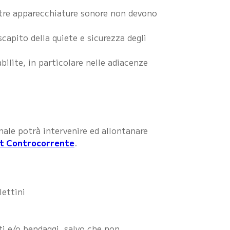
 altre apparecchiature sonore non devono
capito della quiete e sicurezza degli
bilite, in particolare nelle adiacenze
sonale potrà intervenire ed allontanare
ot Controcorrente
.
lettini
ti e/o bendaggi, salvo che non