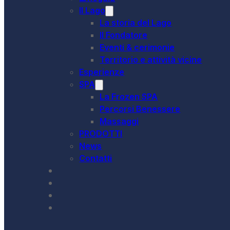
Il Lago
La storia del Lago
Il Fondatore
Eventi & cerimonie
Territorio e attività vicine
Esperienze
SPA
La Frozen SPA
Percorsi Benessere
Massaggi
PRODOTTI
News
Contatti