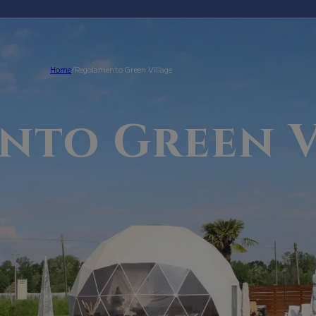
Home
/
Regolamento Green Village
nto Green V