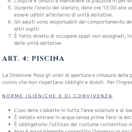
L’ospite è tenuto a mantenere la piazzola in perfet
Durante l’orario del silenzio, dalle ore 13:00 alle
essere udibili all’esterno di unità abitative.
Gli adulti sono responsabili del comportamento dei 
altri ospiti.
È fatto divieto di occupare spazi non assegnati, in
delle unità abitative.
ART. 4: PISCINA
La Direzione fissa gli orari di apertura e chiusura della 
coloro che non rispettano obblighi e divieti. Per l’ingre
NORME IGIENICHE E DI CONVIVENZA
L’uso delle ciabatte in tutta l’area solarium e al ba
È vietato entrare in acqua senza prima farsi la doc
È obbligatorio l’utilizzo del costume contenitivo o
Non è assolutamente consentito l’ingresso in pisci