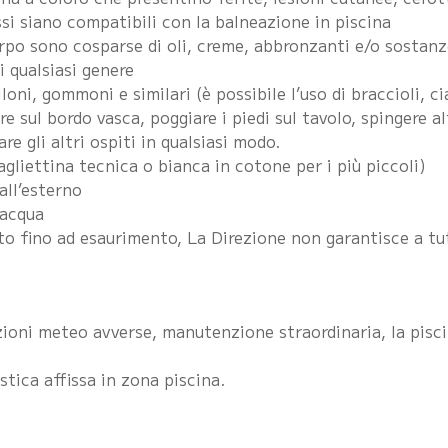
i siano compatibili con la balneazione in piscina
orpo sono cosparse di oli, creme, abbronzanti e/o sostanze
i qualsiasi genere
oni, gommoni e similari (è possibile l’uso di braccioli, c
ere sul bordo vasca, poggiare i piedi sul tavolo, spingere 
e gli altri ospiti in qualsiasi modo.
agliettina tecnica o bianca in cotone per i più piccoli)
all’esterno
 acqua
o fino ad esaurimento, La Direzione non garantisce a tutti
izioni meteo avverse, manutenzione straordinaria, la pisc
stica affissa in zona piscina.