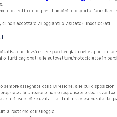
30
simo consentito, compresi bambini, comporta l’annullamen
, di non accettare villeggianti o visitatori indesiderati.
I
tativa che dovrà essere parcheggiata nelle apposite aree
i o furti cagionati alle autovetture/motociclette in parc
o sempre assegnate dalla Direzione, alle cui disposizioni 
o proprietà; la Direzione non è responsabile degli eventua
a con rilascio di ricevuta. La struttura è esonerata da qu
e all’esterno dell’alloggio.